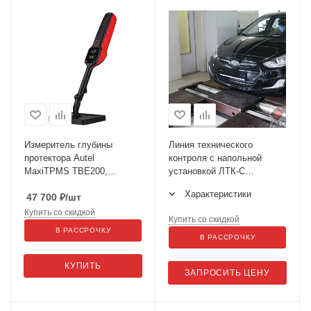
Измеритель глубины
Линия технического
протектора Autel
контроля с напольной
MaxiTPMS TBE200,
установкой ЛТК-С
лазерный, 1,65" AMOLED,
3000М.01
Характеристики
47 700
₽
/шт
3000 mAh, 2 камеры
Купить со скидкой
Купить со скидкой
В РАССРОЧКУ
В РАССРОЧКУ
КУПИТЬ
ЗАПРОСИТЬ ЦЕНУ