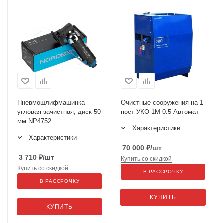
Пневмошлифмашинка
Очистные сооружения на 1
угловая зачистная, диск 50
пост УКО-1М 0.5 Автомат
мм NP4752
Характеристики
Характеристики
70 000
₽
/шт
3 710
₽
/шт
Купить со скидкой
Купить со скидкой
В РАССРОЧКУ
В РАССРОЧКУ
КУПИТЬ
КУПИТЬ