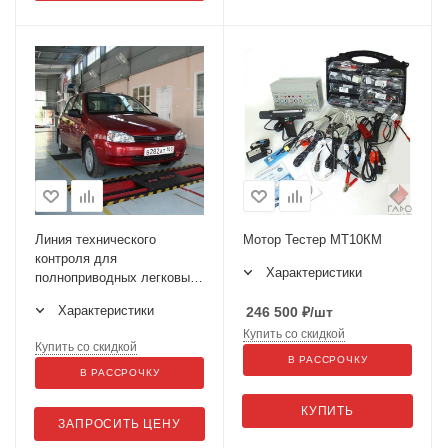
Линия технического
Мотор Тестер МТ10КМ
контроля для
Характеристики
полноприводных легковых
автомобилей и
Характеристики
246 500
₽
/шт
микроавтобусов ЛТК-С
3500М (МЕТА)
Купить со скидкой
Купить со скидкой
В РАССРОЧКУ
В РАССРОЧКУ
КУПИТЬ
ЗАПРОСИТЬ ЦЕНУ