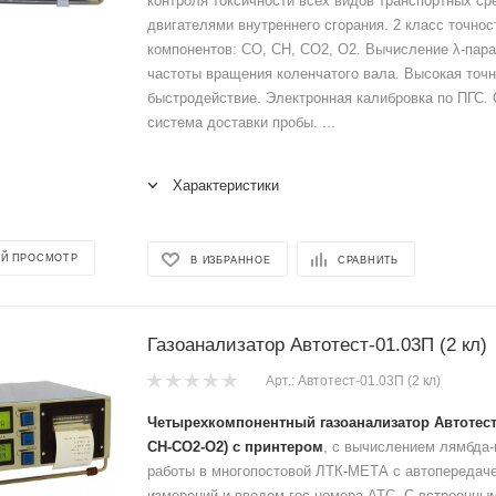
контроля токсичности всех видов транспортных ср
двигателями внутреннего сгорания. 2 класс точнос
компонентов: СО, СН, СО2, О2. Вычисление λ-пар
частоты вращения коленчатого вала. Высокая точн
быстродействие. Электронная калибровка по ПГС.
система доставки пробы. ...
Характеристики
Й ПРОСМОТР
В ИЗБРАННОЕ
СРАВНИТЬ
Газоанализатор Автотест-01.03П (2 кл)
Арт.: Автотест-01.03П (2 кл)
Четырехкомпонентный газоанализатор Автотест-0
СН-СО2-О2) с принтером
, с вычислением лямбда
работы в многопостовой ЛТК-МЕТА с автопередаче
измерений и вводом гос.номера АТС. С встроенны