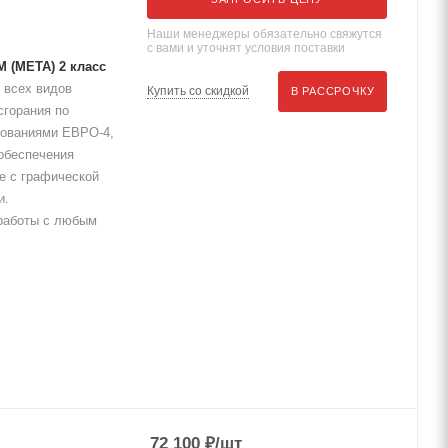
Наши менеджеры обязательно свяжутся
с вами и уточнят условия поставки
 (МЕТА) 2 класс
 всех видов
Купить со скидкой
В РАССРОЧКУ
сгорания по
ебованиями ЕВРО-4,
 обеспечения
е с графической
и.
работы с любым
72 100
₽
/шт