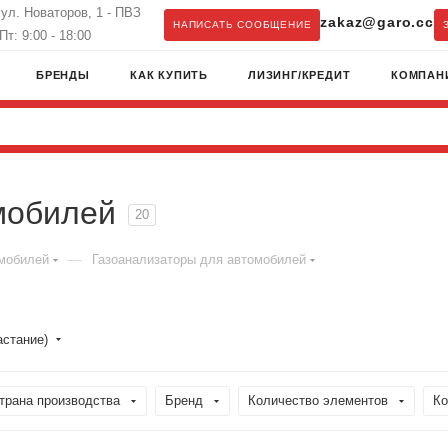
, ул. Новаторов, 1 - ПВЗ
zakaz@garo.cc
НАПИСАТЬ СООБЩЕНИЕ
т: 9:00 - 18:00
БРЕНДЫ
КАК КУПИТЬ
ЛИЗИНГ/КРЕДИТ
КОМПАН
мобилей
20
—
омобилей
Газоанализаторы для автомобилей
астание)
трана производства
Бренд
Количество элементов
Ко