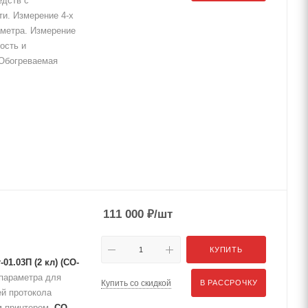
едств с
ти. Измерение 4-х
аметра. Измерение
ость и
 Обогреваемая
111 000
₽
/шт
КУПИТЬ
1.03П (2 кл) (СО-
-параметра для
Купить со скидкой
В РАССРОЧКУ
й протокола
м принтером.
СО-