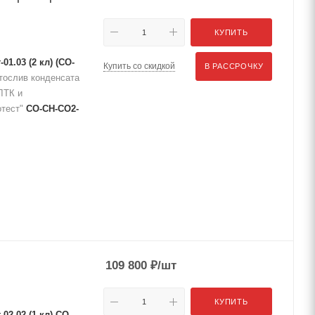
КУПИТЬ
1.03 (2 кл) (СО-
Купить со скидкой
В РАССРОЧКУ
тослив конденсата
ЛТК и
отест"
СО-СН-СО2-
109 800
₽
/шт
КУПИТЬ
2.02 (1 кл) СО-