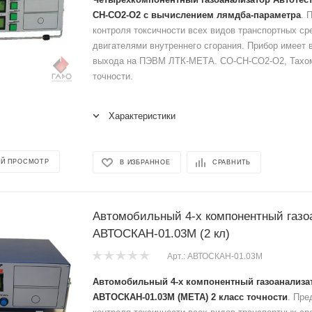
СН-СО2-О2 с вычислением лямдба-параметра
. 
контроля токсичности всех видов транспортных ср
двигателями внутреннего сгорания. Прибор имеет
выхода на ПЭВМ ЛТК-МЕТА. СО-СН-СО2-О2, Тахом
точности.
Характеристики
Й ПРОСМОТР
В ИЗБРАННОЕ
СРАВНИТЬ
Автомобильный 4-х компонентный газо
АВТОСКАН-01.03М (2 кл)
Арт.: АВТОСКАН-01.03М
Автомобильный 4-х компонентный газоанализа
АВТОСКАН-01.03М (МЕТА) 2 класс точности
. Пре