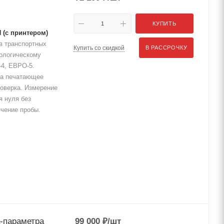
КУПИТЬ
 (с принтером)
в транспортных
Купить со скидкой
В РАССРОЧКУ
кологическому
-4, ЕВРО-5.
на печатающее
Поверка. Измерение
я нуля без
чение пробы.
-параметра
99 000
₽
/шт