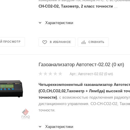
СН-СО2-О2, Тахометр, 2 класс точности
...
Характеристики
Й ПРОСМОТР
В ИЗБРАННОЕ
СРАВНИТЬ
Газоанализатор Автотест-02.02 (0 кл)
Арт.: Автотест-02.02 (0 кл)
Четырехкомпонентный газоанализатор Автотест-0
(СО,СН,CO2,02,Тахометр + Лямбда) высокой точ
точности)
, с возможностью подключения радиопу
дистанционного управления. СО-СН-СО2-О2, Тахом
точности.
Характеристики