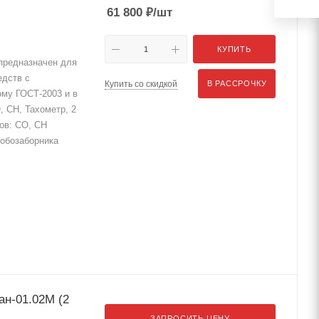
61 800
₽
/шт
КУПИТЬ
предназначен для
едств с
Купить со скидкой
В РАССРОЧКУ
ому ГОСТ-2003 и в
 СН, Тахометр, 2
тов: СО, СН
робозаборника
ан-01.02М (2
ЗАПРОСИТЬ ЦЕНУ