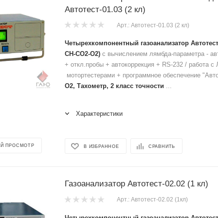
Автотест-01.03 (2 кл)
Арт.: Автотест-01.03 (2 кл)
Четырехкомпонентный газоанализатор Автотест-0
СН-СО2-О2)
с вычислением лямбда-параметра - ав
+ откл.пробы + автокоррекция + RS-232 / работа с 
мотортестерами + программное обеспечение "Авт
О2, Тахометр, 2 класс точности
...
Характеристики
Й ПРОСМОТР
В ИЗБРАННОЕ
СРАВНИТЬ
Газоанализатор Автотест-02.02 (1 кл)
Арт.: Автотест-02.02 (1кл)
Четырехкомпонентный газоанализатор Автотест-0