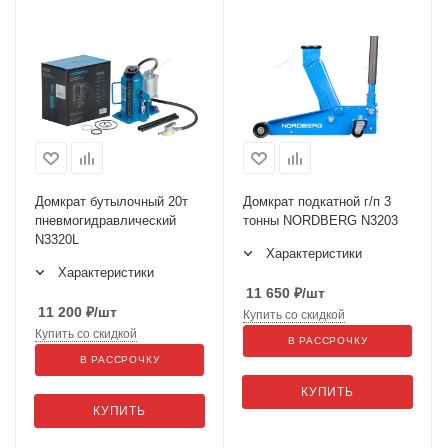
Домкрат бутылочный 20т
Домкрат подкатной г/п 3
пневмогидравлический
тонны NORDBERG N3203
N3320L
Характеристики
Характеристики
11 650
₽
/шт
11 200
₽
/шт
Купить со скидкой
Купить со скидкой
В РАССРОЧКУ
В РАССРОЧКУ
КУПИТЬ
КУПИТЬ