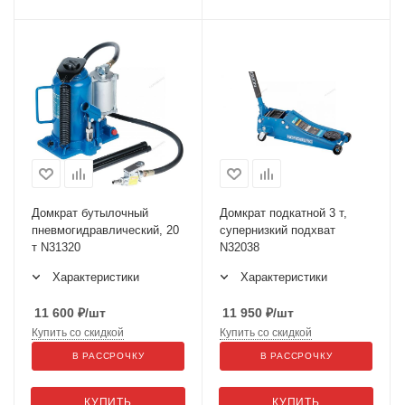
Домкрат бутылочный
Домкрат подкатной 3 т,
пневмогидравлический, 20
супернизкий подхват
т N31320
N32038
Характеристики
Характеристики
11 600
₽
/шт
11 950
₽
/шт
Купить со скидкой
Купить со скидкой
В РАССРОЧКУ
В РАССРОЧКУ
КУПИТЬ
КУПИТЬ